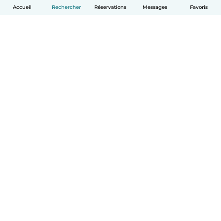
Accueil
Rechercher
Réservations
Messages
Favoris
Français
Comment ça marche
Aide
Conditions et confidentialité
Tarifs
Coordonnées de l'entreprise
Babysits pour les entreprises
Les normes communautaires