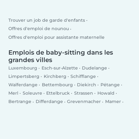
Trouver un job de garde d'enfants
Offres d'emploi de nounou
Offres d'emploi pour assistante maternelle
Emplois de baby-sitting dans les
grandes villes
Luxembourg
Esch-sur-Alzette
Dudelange
Limpertsberg
Kirchberg
Schifflange
Walferdange
Bettembourg
Diekirch
Pétange
Merl
Soleuvre
Ettelbruck
Strassen
Howald
Bertrange
Differdange
Grevenmacher
Mamer
Wiltz
Echternach
Bascharage
Kayl
Tétange
Remich
Wasserbillig
Mersch
Bridel
Mondercange
Mondorf-les-Bains
Fentange