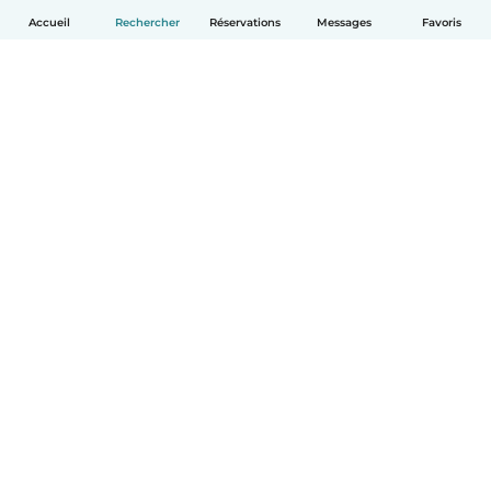
Accueil
Rechercher
Réservations
Messages
Favoris
Français
Comment ça marche
Aide
Conditions et confidentialité
Tarifs
Coordonnées de l'entreprise
Babysits pour les entreprises
Les normes communautaires