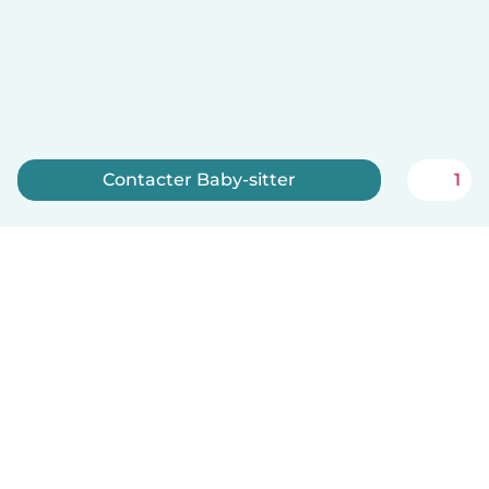
Contacter Baby-sitter
1
Inscrivez-vous maintenant
Français
Comment ça marche
Aide