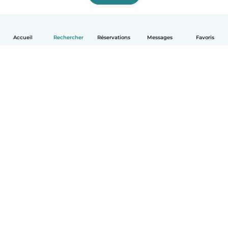
Accueil
Rechercher
Réservations
Messages
Favoris
Français
Comment ça marche
Aide
Conditions et confidentialité
Tarifs
Coordonnées de l'entreprise
Babysits pour les entreprises
Les normes communautaires