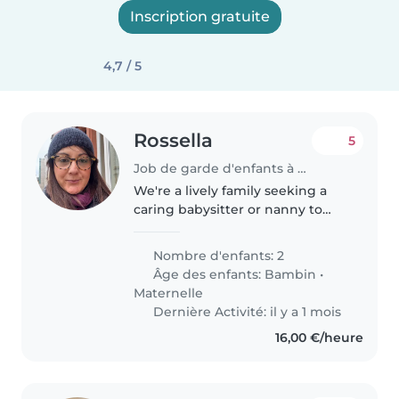
Inscription gratuite
4,7 / 5
Rossella
5
Job de garde d'enfants à Mertert
We're a lively family seeking a
caring babysitter or nanny to
help us the afternoons. Our two
little ones, a toddler and a pre-
Nombre d'enfants: 2
schooler, are creative, intelligent,
Âge des enfants:
Bambin
•
and full of energy!..
Maternelle
Dernière Activité: il y a 1 mois
16,00 €/heure