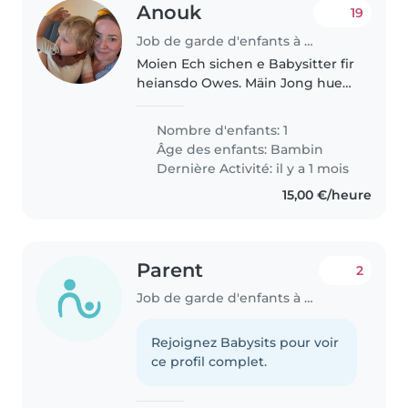
Anouk
19
Job de garde d'enfants à Mertert
Moien Ech sichen e Babysitter fir
heiansdo Owes. Mäin Jong huet
2,5 Joer. Heen ass meeschtens
gutt gelaunt, spillt gär, an
Nombre d'enfants: 1
schléift géint 21:00 Auer. Am
Âge des enfants:
Bambin
Haushalt wunnen 2 Chihuahuas...
Dernière Activité: il y a 1 mois
15,00 €/heure
Parent
2
Job de garde d'enfants à Mertert
Rejoignez Babysits pour voir
ce profil complet.