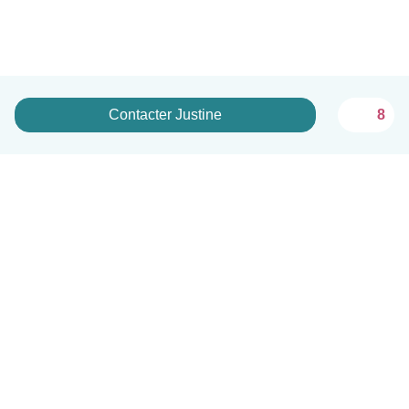
Contacter Justine
8
Français
Comment ça marche
Aide
Conditions et confidentialité
Tarifs
Coordonnées de l'entreprise