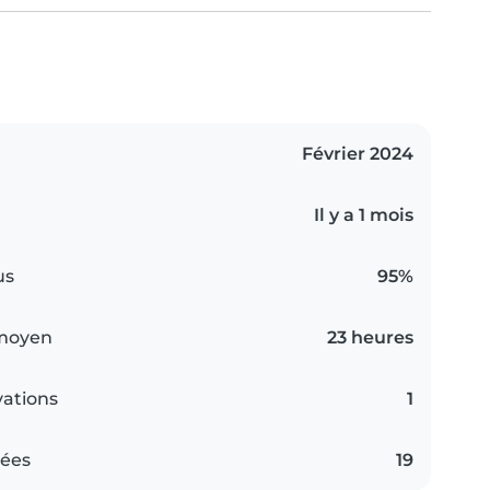
Février 2024
Il y a 1 mois
us
95%
 moyen
23 heures
vations
1
iées
19