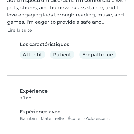
autism spectrum disorders. I'm comfortable with 
pets, chores, and homework assistance, and I 
love engaging kids through reading, music, and 
games. I'm eager to provide a safe and..
Lire la suite
Les caractéristiques
Attentif
Patient
Empathique
Expérience
< 1 an
Expérience avec
Bambin
•
Maternelle
•
Écolier
•
Adolescent