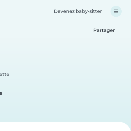
Devenez baby-sitter
Partager
ette
e