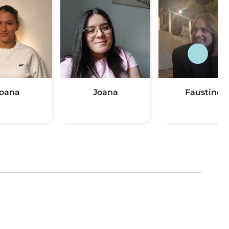
oana
Joana
Faustine