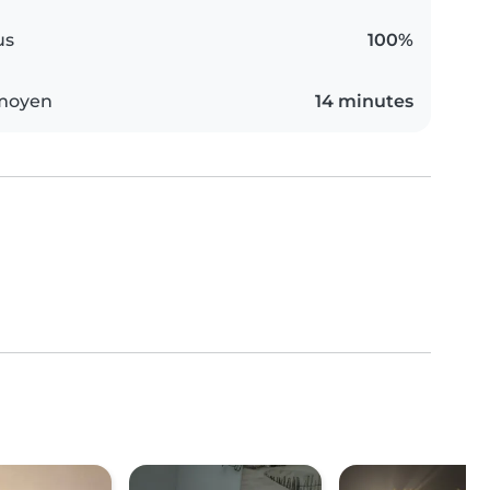
us
100%
 moyen
14 minutes