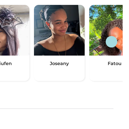
iufen
Joseany
Fatou