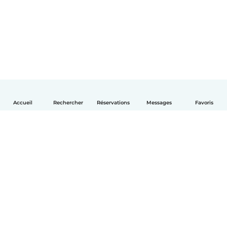
Accueil
Rechercher
Réservations
Messages
Favoris
Français
Comment ça marche
Aide
Conditions et confidentialité
Tarifs