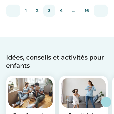
nounou ou parents, cette situation peut vous
1
2
3
4
...
16
arriver. Pour rendre ce processus un peu pl...
Idées, conseils et activités pour
enfants