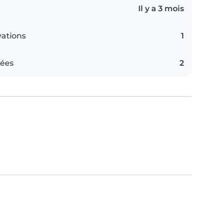
Il y a 3 mois
vations
1
iées
2