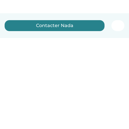
Contacter Nada
Français
Comment ça marche
Aide
Conditions et confidentialité
Tarifs
Coordonnées de l'entreprise