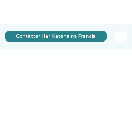
Contacter Har Natenaina Francia
Français
Comment ça marche
Aide
Conditions et confidentialité
Tarifs