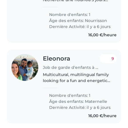
par semaine, 8 heures par jour.
Je pourrais occasionnellement
Nombre d'enfants: 1
demander d'autres jours.
Âge des enfants:
Nourrisson
Dernière Activité: il y a 6 jours
16,00 €/heure
Eleonora
9
Job de garde d'enfants à Luxembourg
Multicultural, multilingual family
looking for a fun and energetic
babysitter on **August 6 and 7**
for our cheerful 31⁄2-year-old. We
Nombre d'enfants: 1
speak English and Italian, and
Âge des enfants:
Maternelle
we'd love someone..
Dernière Activité: il y a 6 jours
16,00 €/heure