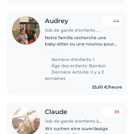
Audrey
44
Job de garde d'enfants à Luxembourg
Notre famille recherche une
baby-sitter ou une nounou pour
s'occuper de notre fille de 20
mois, énergique et
Nombre d'enfants: 1
indépendante. Elle adore
Âge des enfants:
Bambin
explorer et apprendre de
Dernière Activité: il y a 2
nouvelles choses. Nous..
semaines
25,00 €/heure
Claude
39
Job de garde d'enfants à Luxembourg
Wir suchen eine zuverlässige