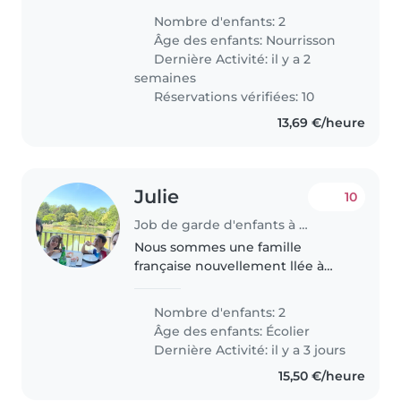
(1year) and Viktor 2.5 years They
Nombre d'enfants: 2
are very funny and calm. Viktor
Âge des enfants:
Nourrisson
he likes cars and Yolanda..
Dernière Activité: il y a 2
semaines
Réservations vérifiées: 10
13,69 €/heure
Julie
10
Job de garde d'enfants à Luxembourg
Nous sommes une famille
française nouvellement llée à
Luxembourg. Nous cherchons
une baby-sitter ou nounou à
Nombre d'enfants: 2
l'aise avec la cuisine, les tâches
Âge des enfants:
Écolier
ménagères et l'aide aux devoirs
Dernière Activité: il y a 3 jours
pour..
15,50 €/heure