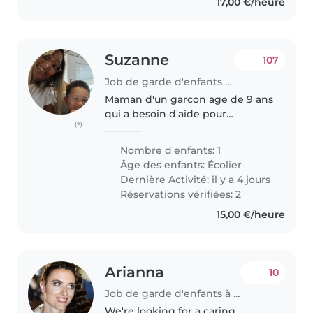
17,00 €/heure
Suzanne
107
Job de garde d'enfants à Luxembourg
Maman d'un garcon age de 9 ans
qui a besoin d'aide pour
(2)
combiner le travail et les
activites extra scolaires. Besoin
Nombre d'enfants: 1
les mardi et jeudi a partir de 16h.
Âge des enfants:
Écolier
Mum of a 9 years old boy
Dernière Activité: il y a 4 jours
looking..
Réservations vérifiées: 2
15,00 €/heure
Arianna
10
Job de garde d'enfants à Luxembourg
We're looking for a caring