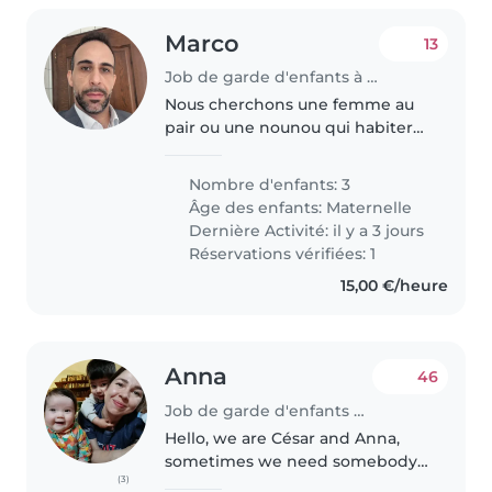
Marco
13
Job de garde d'enfants à Luxembourg
Nous cherchons une femme au
pair ou une nounou qui habiterai
chez nous ,pour s'occuper de nos
trois enfants en âge préscolaire,
Nombre d'enfants: 3
juste pour les amener a l'ecole le
Âge des enfants:
Maternelle
matin qui est à 300..
Dernière Activité: il y a 3 jours
Réservations vérifiées: 1
15,00 €/heure
Anna
46
Job de garde d'enfants à Luxembourg
Hello, we are César and Anna,
sometimes we need somebody
(3)
to take care of our kids Yolanda