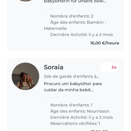
Babysitterin für unsere zwei
Kinder (3 und 5 Jahre alt). Der
Bedarf besteht vor allem über
Nombre d'enfants: 2
den Sommer, danach aber auch
Âge des enfants:
Bambin
•
gerne regelmäßig an
Maternelle
Wochenenden..
Dernière Activité: il y a 2 mois
16,00 €/heure
Soraia
34
Job de garde d'enfants à Luxembourg
Procuro um babysitter para
cuidar da minha bebê
energética e afetuosa. Prefiro
alguém que se sinta à vontade
Nombre d'enfants: 1
com animais de estimação. Ela é
Âge des enfants:
Nourrisson
uma bebe de 1 mês e meio ainda
Dernière Activité: il y a 2 mois
tem o sono..
Réservations vérifiées: 1