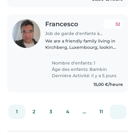
Francesco
32
Job de garde d'enfants à Luxembourg
We are a friendly family living in
Kirchberg, Luxembourg, looking
for a caring and reliable
babysitter for our 1-year-old son
Nombre d'enfants: 1
One of us will always be at home
Âge des enfants:
Bambin
working remotely, so..
Dernière Activité: il y a 5 jours
15,00 €/heure
1
2
3
4
...
11