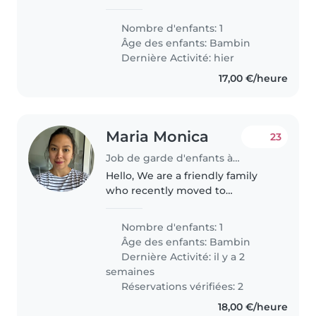
trentenaires
Nombre d'enfants: 1
Âge des enfants:
Bambin
Dernière Activité: hier
17,00 €/heure
Maria Monica
23
Job de garde d'enfants à Luxembourg
Hello, We are a friendly family
who recently moved to
Luxembourg and we are looking
for a kind, reliable and caring
Nombre d'enfants: 1
babysitter for our son, who is
Âge des enfants:
Bambin
almost 3 years old.
Dernière Activité: il y a 2
semaines
Réservations vérifiées: 2
18,00 €/heure