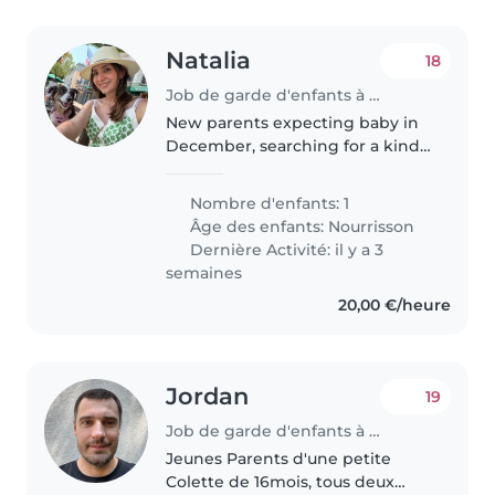
Natalia
18
Job de garde d'enfants à Luxembourg
New parents expecting baby in
December, searching for a kind
and patient babysitter or nanny
to care for our newborn. Must be
Nombre d'enfants: 1
comfortable with pets and
Âge des enfants:
Nourrisson
cooking, and speak English and..
Dernière Activité: il y a 3
semaines
20,00 €/heure
Jordan
19
Job de garde d'enfants à Luxembourg
Jeunes Parents d'une petite
Colette de 16mois, tous deux