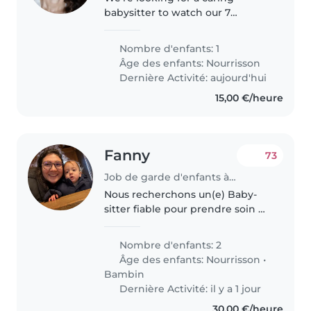
babysitter to watch our 7
months old baby in our home.
Our little one is curious,
Nombre d'enfants: 1
energetic, and always ready to
Âge des enfants:
Nourrisson
laugh. We need someone who
Dernière Activité: aujourd'hui
speaks English..
15,00 €/heure
Fanny
73
Job de garde d'enfants à Luxembourg
Nous recherchons un(e) Baby-
sitter fiable pour prendre soin de
nos deux jeunes enfants, un
bébé et un tout-petit. Nos
Nombre d'enfants: 2
enfants sont énergiques, joueurs
Âge des enfants:
Nourrisson
•
et affectueux. Nous aimerions..
Bambin
Dernière Activité: il y a 1 jour
30,00 €/heure