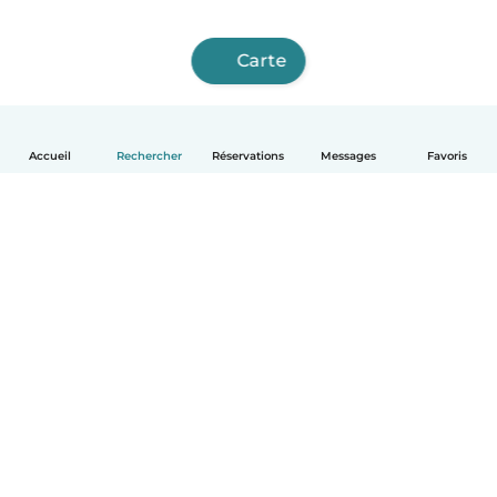
Carte
Accueil
Rechercher
Réservations
Messages
Favoris
Français
Comment ça marche
Aide
Conditions et confidentialité
Tarifs
Coordonnées de l'entreprise