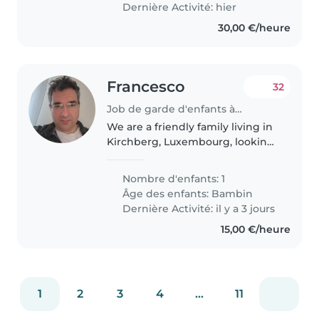
Dernière Activité: hier
30,00 €/heure
Francesco
32
Job de garde d'enfants à Luxembourg
We are a friendly family living in
Kirchberg, Luxembourg, looking
for a caring and reliable
babysitter for our 1-year-old son
Nombre d'enfants: 1
One of us will always be at home
Âge des enfants:
Bambin
working remotely, so..
Dernière Activité: il y a 3 jours
15,00 €/heure
1
2
3
4
...
11