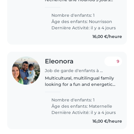
par semaine, 8 heures par jour.
Je pourrais occasionnellement
Nombre d'enfants: 1
demander d'autres jours.
Âge des enfants:
Nourrisson
Dernière Activité: il y a 4 jours
16,00 €/heure
Eleonora
9
Job de garde d'enfants à Luxembourg
Multicultural, multilingual family
looking for a fun and energetic
babysitter on **August 6 and 7**
for our cheerful 31⁄2-year-old. We
Nombre d'enfants: 1
speak English and Italian, and
Âge des enfants:
Maternelle
we'd love someone..
Dernière Activité: il y a 4 jours
16,00 €/heure