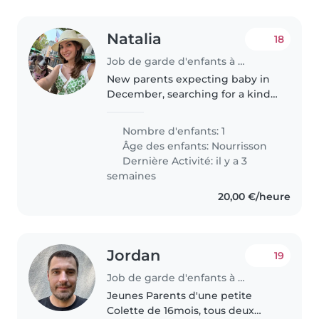
Natalia
18
Job de garde d'enfants à Luxembourg
New parents expecting baby in
December, searching for a kind
and patient babysitter or nanny
to care for our newborn. Must be
Nombre d'enfants: 1
comfortable with pets and
Âge des enfants:
Nourrisson
cooking, and speak English and..
Dernière Activité: il y a 3
semaines
20,00 €/heure
Jordan
19
Job de garde d'enfants à Luxembourg
Jeunes Parents d'une petite
Colette de 16mois, tous deux