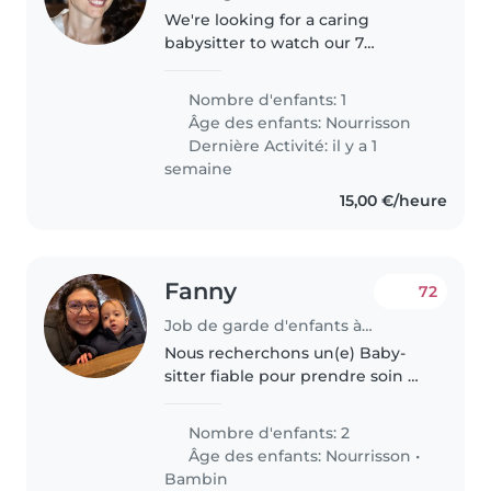
We're looking for a caring
babysitter to watch our 7
months old baby in our home.
Our little one is curious,
Nombre d'enfants: 1
energetic, and always ready to
Âge des enfants:
Nourrisson
laugh. We need someone who
Dernière Activité: il y a 1
speaks English..
semaine
15,00 €/heure
Fanny
72
Job de garde d'enfants à Luxembourg
Nous recherchons un(e) Baby-
sitter fiable pour prendre soin de
nos deux jeunes enfants, un
bébé et un tout-petit. Nos
Nombre d'enfants: 2
enfants sont énergiques, joueurs
Âge des enfants:
Nourrisson
•
et affectueux. Nous aimerions..
Bambin