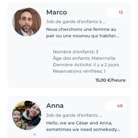
Marco
13
Job de garde d'enfants à Luxembourg
Nous cherchons une femme au
pair ou une nounou qui habiterai
chez nous ,pour s'occuper de nos
trois enfants en âge préscolaire,
Nombre d'enfants: 3
juste pour les amener a l'ecole le
Âge des enfants:
Maternelle
matin qui est à 300..
Dernière Activité: il y a 2 jours
Réservations vérifiées: 1
15,00 €/heure
Anna
46
Job de garde d'enfants à Luxembourg
Hello, we are César and Anna,
sometimes we need somebody
(3)
to take care of our kids Yolanda