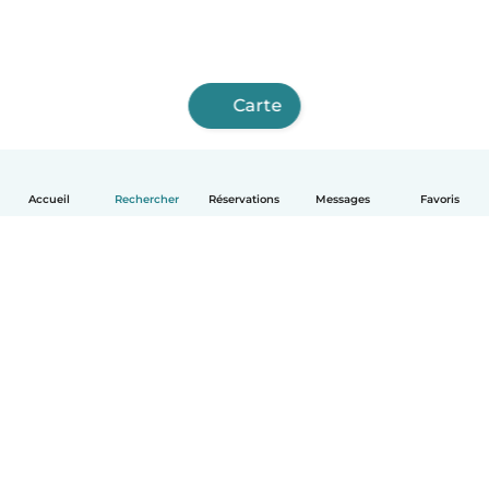
Carte
Accueil
Rechercher
Réservations
Messages
Favoris
Français
Comment ça marche
Aide
Conditions et confidentialité
Tarifs