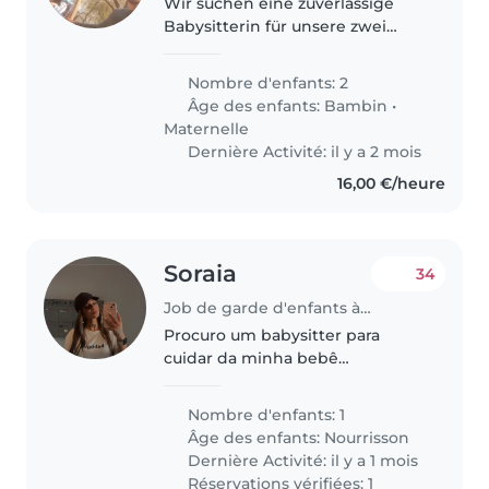
Wir suchen eine zuverlässige
Babysitterin für unsere zwei
Kinder (3 und 5 Jahre alt). Der
Bedarf besteht vor allem über
Nombre d'enfants: 2
den Sommer, danach aber auch
Âge des enfants:
Bambin
•
gerne regelmäßig an
Maternelle
Wochenenden..
Dernière Activité: il y a 2 mois
16,00 €/heure
Soraia
34
Job de garde d'enfants à Luxembourg
Procuro um babysitter para
cuidar da minha bebê
energética e afetuosa. Prefiro
alguém que se sinta à vontade
Nombre d'enfants: 1
com animais de estimação. Ela é
Âge des enfants:
Nourrisson
uma bebe de 1 mês e meio ainda
Dernière Activité: il y a 1 mois
tem o sono..
Réservations vérifiées: 1