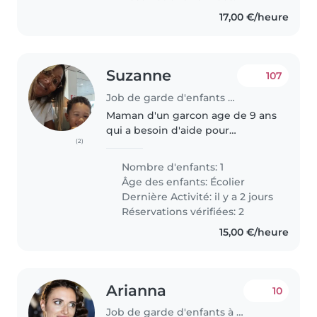
17,00 €/heure
Suzanne
107
Job de garde d'enfants à Luxembourg
Maman d'un garcon age de 9 ans
qui a besoin d'aide pour
(2)
combiner le travail et les
activites extra scolaires. Besoin
Nombre d'enfants: 1
les mardi et jeudi a partir de 16h.
Âge des enfants:
Écolier
Mum of a 9 years old boy
Dernière Activité: il y a 2 jours
looking..
Réservations vérifiées: 2
15,00 €/heure
Arianna
10
Job de garde d'enfants à Luxembourg