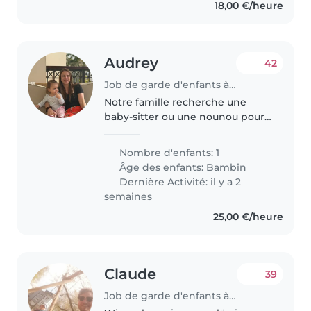
18,00 €/heure
Audrey
42
Job de garde d'enfants à Luxembourg
Notre famille recherche une
baby-sitter ou une nounou pour
s'occuper de notre fille de 20
mois, énergique et
Nombre d'enfants: 1
indépendante. Elle adore
Âge des enfants:
Bambin
explorer et apprendre de
Dernière Activité: il y a 2
nouvelles choses. Nous..
semaines
25,00 €/heure
Claude
39
Job de garde d'enfants à Luxembourg