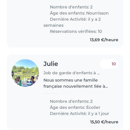
(1year) and Viktor 2.5 years They
Nombre d'enfants: 2
are very funny and calm. Viktor
Âge des enfants:
Nourrisson
he likes cars and Yolanda..
Dernière Activité: il y a 2
semaines
Réservations vérifiées: 10
13,69 €/heure
Julie
10
Job de garde d'enfants à Luxembourg
Nous sommes une famille
française nouvellement llée à
Luxembourg. Nous cherchons
une baby-sitter ou nounou à
Nombre d'enfants: 2
l'aise avec la cuisine, les tâches
Âge des enfants:
Écolier
ménagères et l'aide aux devoirs
Dernière Activité: il y a 1 jour
pour..
15,50 €/heure