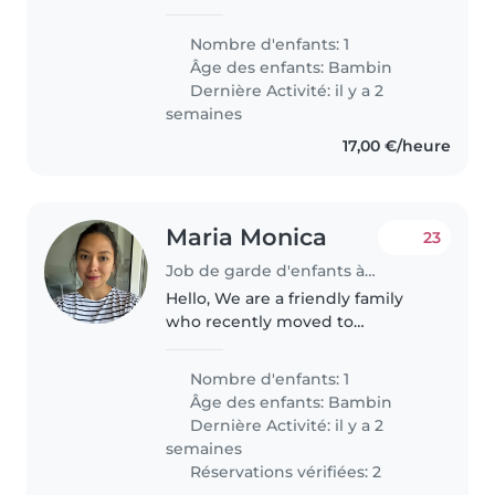
trentenaires
Nombre d'enfants: 1
Âge des enfants:
Bambin
Dernière Activité: il y a 2
semaines
17,00 €/heure
Maria Monica
23
Job de garde d'enfants à Luxembourg
Hello, We are a friendly family
who recently moved to
Luxembourg and we are looking
for a kind, reliable and caring
Nombre d'enfants: 1
babysitter for our son, who is
Âge des enfants:
Bambin
almost 3 years old.
Dernière Activité: il y a 2
semaines
Réservations vérifiées: 2