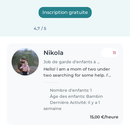
Inscription gratuite
4,7 / 5
Nikola
11
Job de garde d'enfants à Larochette
Hello! I am a mom of two under
two searching for some help. I'm
looking for a babysitter mainly to
take care of my 2 years old girl,
Nombre d'enfants: 1
at our home, 2-3 times a week, in
Âge des enfants:
Bambin
the mornings...
Dernière Activité: il y a 1
semaine
15,00 €/heure