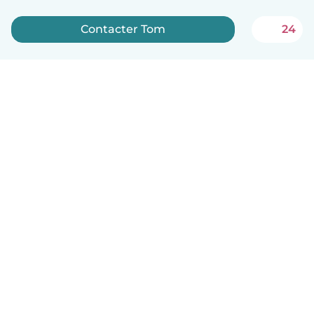
Contacter Tom
24
Français
Comment ça marche
Aide
Conditions et confidentialité
Tarifs
Coordonnées de l'entreprise
Babysits pour les entreprises