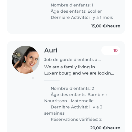
them to speak Deutsch with him
Nombre d'enfants: 1
as noone of us can do it.So the
Âge des enfants:
Écolier
aim is to play with one of the..
Dernière Activité: il y a 1 mois
15,00 €/heure
Auri
10
Job de garde d'enfants à Bertrange
We are a family living in
Luxembourg and we are looking
(1)
for a kind, responsible, and
experienced person to support
Nombre d'enfants: 2
us for a few hours a day. I work
Âge des enfants:
Bambin
•
from home several hours a day
Nourrisson
•
Maternelle
(not..
Dernière Activité: il y a 3
semaines
Réservations vérifiées: 2
20,00 €/heure