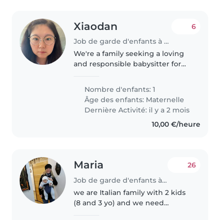
Xiaodan
6
Job de garde d'enfants à Bertrange
We're a family seeking a loving
and responsible babysitter for
our energetic preschooler. Our
child is funny, friendly, and full of
Nombre d'enfants: 1
energy, so we're looking for
Âge des enfants:
Maternelle
someone who can keep..
Dernière Activité: il y a 2 mois
10,00 €/heure
Maria
26
Job de garde d'enfants à Bertrange
we are Italian family with 2 kids
(8 and 3 yo) and we need
sometimes help with one of