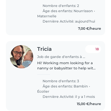
τιμή είναι ενδεικτική. Πρωινό ωράριο!
Nombre d'enfants: 2
Âge des enfants:
Nourrisson
•
Maternelle
Dernière Activité: aujourd'hui
7,00 €/heure
Tricia
18
Job de garde d'enfants à Bertrange
Hi! Working mom looking for a
nanny or babysitter to help with
three kids. Flexible hours but do
need help the week of Oct 20th
Nombre d'enfants: 3
when I will be on a work trip. We
Âge des enfants:
Bambin
•
will in Bertrange,..
Écolier
Dernière Activité: il y a 1 mois
15,00 €/heure