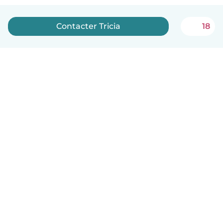
Contacter Tricia
18
Français
Comment ça marche
Aide
Conditions et confidentialité
Tarifs
Coordonnées de l'entreprise
Babysits pour les entreprises