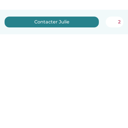
Contacter Julie
2
Français
Comment ça marche
Aide
Conditions et confidentialité
Tarifs
Coordonnées de l'entreprise
Babysits pour les entreprises