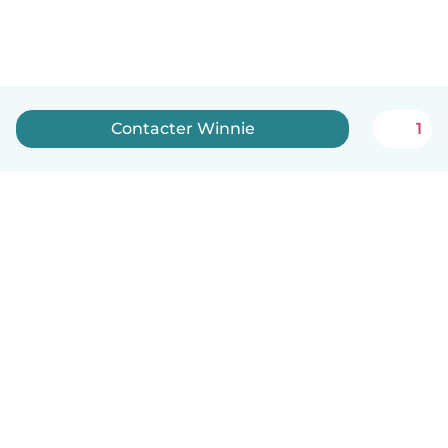
Contacter Winnie
1
Français
Comment ça marche
Aide
Conditions et confidentialité
Tarifs