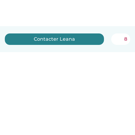
Contacter Leana
8
Français
Comment ça marche
Aide
Conditions et confidentialité
Tarifs