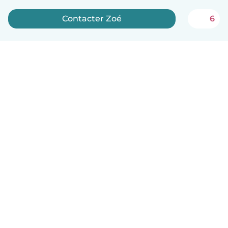
Contacter Zoé
6
Français
Comment ça marche
Aide
Conditions et confidentialité
Tarifs
Coordonnées de l'entreprise
Babysits pour les entreprises