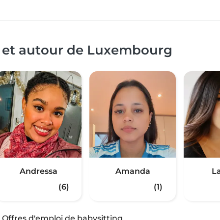
à et autour de Luxembourg
Andressa
Amanda
L
(6)
(1)
·
Offres d'emploi de babysitting