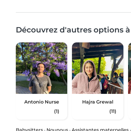
Découvrez d'autres options 
Antonio Nurse
Hajra Grewal
(1)
(11)
Babysitters
·
Nounous
·
Assistantes maternelles