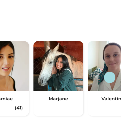
amiae
Marjane
Valentina
(41)
(