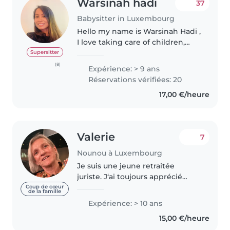
Warsinah hadi
37
Babysitter in Luxembourg
Hello my name is Warsinah Hadi ,
I love taking care of children,
playing games , cooking. Im
Supersitter
responsible, organised, helpful &
(8)
Expérience: > 9 ans
dynamic. I have more than 14 yrs
Réservations vérifiées: 20
experience looking after..
17,00 €/heure
Valerie
7
Nounou à Luxembourg
Je suis une jeune retraitée
juriste. J‘ai toujours apprécié
m‘occuper d‘enfants en phase
Coup de cœur
de la famille
d‘apprentissage. Je suis une
Expérience: > 10 ans
personne attentive et disponible
15,00 €/heure
, veillant au bien-être et à..