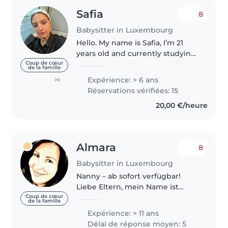
Safia
8
Babysitter in Luxembourg
Hello. My name is Safia, I’m 21
years old and currently studying
for my Bachelor’s degree in
Coup de cœur
de la famille
International Business here in
Expérience: > 6 ans
(4)
Luxembourg. Although I am
Réservations vérifiées: 15
from Luxembourg, I had the
20,00 €/heure
chance..
Almara
8
Babysitter in Luxembourg
Nanny – ab sofort verfügbar!
Liebe Eltern, mein Name ist
Almara ich bin 54 Jahre alt. Ich
Coup de cœur
de la famille
verfüge über mehr als 15 Jahre
Expérience: > 11 ans
Erfahrung in der Betreuung von
Délai de réponse moyen: 5