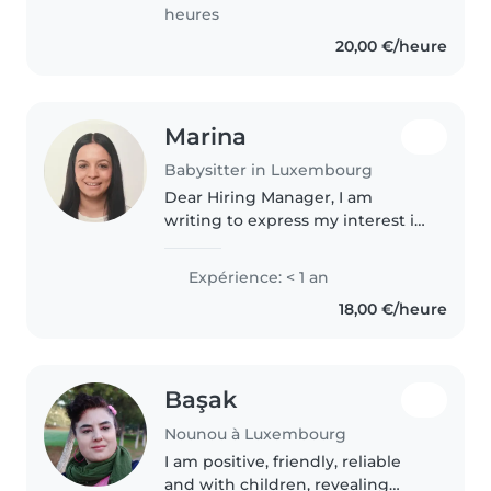
Kindern – von Neugeborenen..
heures
20,00 €/heure
Marina
Babysitter in Luxembourg
Dear Hiring Manager, I am
writing to express my interest in
a childcare position with your
family in Luxembourg. I recently
Expérience: < 1 an
completed a Bachelor's Degree
18,00 €/heure
in Criminology in Spain and..
Başak
Nounou à Luxembourg
I am positive, friendly, reliable
and with children, revealing