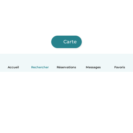
Carte
Accueil
Rechercher
Réservations
Messages
Favoris
Français
Comment ça marche
Aide
Conditions et confidentialité
Tarifs