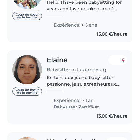
Hello, I have been babysitting for
years and love to take care of
children. I am a French
Coup de cœur
de la famille
veterinary student living in
Expérience: > 5 ans
Luxembourg. I have looked after
15,00 €/heure
children from a few months to..
Elaine
4
Babysitter in Luxembourg
En tant que jeune baby-sitter
passionné, je suis très heureux
de prendre soin de vos enfants.
Coup de cœur
de la famille
Avec mon expérience avec les
Expérience: > 1 an
bébés, les tout-petits, les enfants
Babysitter Zertifikat
d'âge préscolaire, les..
13,00 €/heure