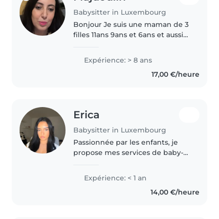
Babysitter in Luxembourg
Bonjour Je suis une maman de 3
filles 11ans 9ans et 6ans et aussi
j'ai un diplôme de auxiliaire de
vie aux familles j'habite au
Expérience: > 8 ans
Luxembourg je suis disponible
17,00 €/heure
pour la garde de vos enfants..
Erica
Babysitter in Luxembourg
Passionnée par les enfants, je
propose mes services de baby-
sitting avec sérieux et
bienveillance. Habituée à
Expérience: < 1 an
m'occuper de ma petite sœur
14,00 €/heure
depuis sa naissance et ayant déjà
gardé des..