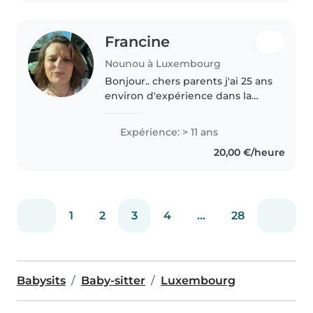
Francine
Nounou à Luxembourg
Bonjour.. chers parents j'ai 25 ans
environ d'expérience dans la
garde d'enfants, nourrissons,
petits et grands.. après 10 ans
Expérience: > 11 ans
comme assistante maternelle, je
20,00 €/heure
suis depuis plus plus..
1
2
3
4
...
28
Babysits
Baby-sitter
Luxembourg