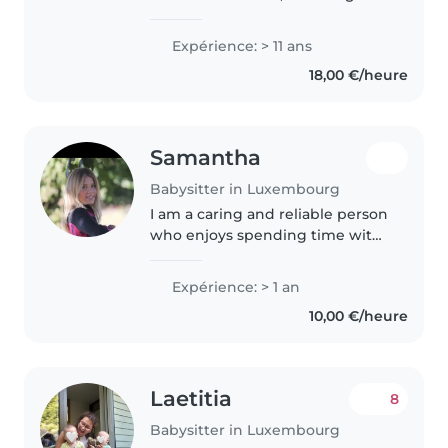
their talents, supporting their
individuality, motor skills and
Expérience: > 11 ans
language development, being
18,00 €/heure
the right role model and..
Samantha
Babysitter in Luxembourg
I am a caring and reliable person
who enjoys spending time with
children. I am patient, attentive,
and creative.
Expérience: > 1 an
10,00 €/heure
Laetitia
8
Babysitter in Luxembourg