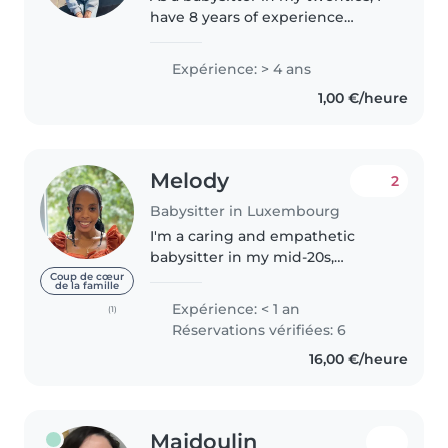
have 8 years of experience
caring for babies, toddlers,
preschoolers, school-aged
Expérience: > 4 ans
children, and teenagers. I am
1,00 €/heure
caring, patient, and friendly,
and..
Melody
2
Babysitter in Luxembourg
I'm a caring and empathetic
babysitter in my mid-20s,
passionate about working with
Coup de cœur
de la famille
preschoolers, gradeschoolers,
Expérience: < 1 an
(1)
and teenagers. I hold a
Réservations vérifiées: 6
Bachelor's in Special Needs
16,00 €/heure
Education, with..
Majdoulin