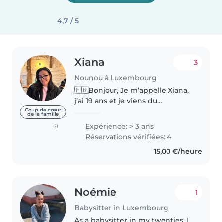
4,7 / 5
Xiana
3
Nounou à Luxembourg
🇫🇷Bonjour, Je m’appelle Xiana,
j’ai 19 ans et je viens du
Luxembourg. J’ai récemment
Coup de cœur
de la famille
obtenu mon diplôme en
Expérience: > 3 ans
(2)
marketing, médias et
Réservations vérifiées: 4
communication, et en ce
15,00 €/heure
moment j’entame une année..
Noémie
1
Babysitter in Luxembourg
As a babysitter in my twenties, I