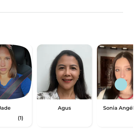
Jade
Agus
Sonia Angéliq
(1)