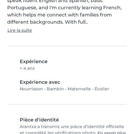
speak fluent English and Spanish, basic 
Portuguese, and I'm currently learning French, 
which helps me connect with families from 
different backgrounds. With full..
Lire la suite
Expérience
> 4 ans
Expérience avec
Nourrisson
•
Bambin
•
Maternelle
•
Écolier
Pièce d'identité
Arantxa a transmis une pièce d'identité officielle
et complété les vérifications photo.
En savoir plus