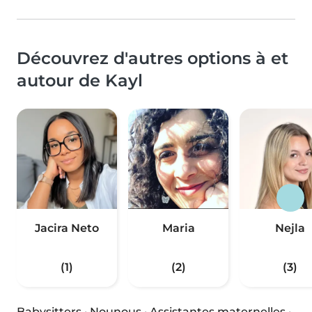
Découvrez d'autres options à et
autour de Kayl
Jacira Neto
Maria
Nejla
(1)
(2)
(3)
Babysitters
·
Nounous
·
Assistantes maternelles
·