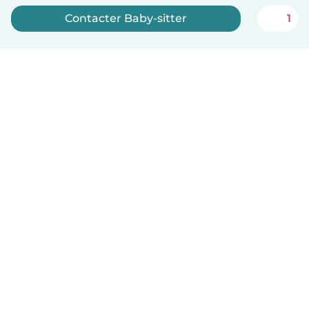
Contacter Baby-sitter
1
Inscrivez-vous maintenant
Français
Comment ça marche
Aide
Conditions et confidentialité
Tarifs
Coordonnées de l'entreprise