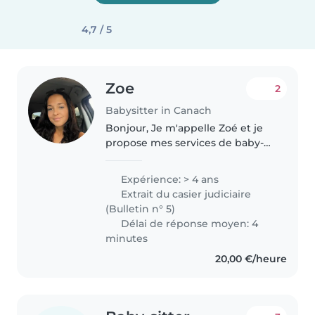
4,7 / 5
Zoe
2
Babysitter in Canach
Bonjour, Je m'appelle Zoé et je
propose mes services de baby-
sitting à Luxembourg et aux
alentours. Sérieuse, responsable
Expérience: > 4 ans
et passionnée par le contact
Extrait du casier judiciaire
avec les enfants, je suis en..
(Bulletin n° 5)
Délai de réponse moyen: 4
minutes
20,00 €/heure