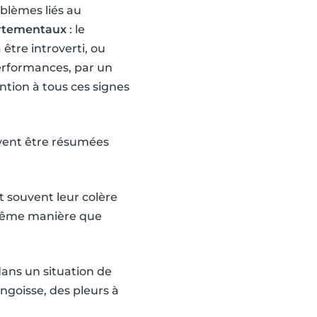
blèmes liés au
rtementaux
: le
être introverti, ou
performances, par un
ention à tous ces signes
uvent être résumées
t souvent leur colère
a même manière que
dans un situation de
ngoisse, des pleurs à