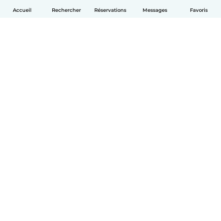
Accueil
Rechercher
Réservations
Messages
Favoris
Français
Comment ça marche
Aide
Conditions et confidentialité
Tarifs
Coordonnées de l'entreprise
Babysits pour les entreprises
Les normes communautaires