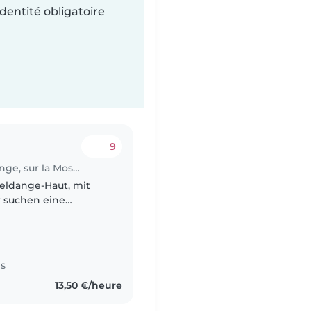
dentité obligatoire
9
Job de garde d'enfants à Wormeldange, sur la Moselle.
meldange-Haut, mit
r suchen eine
er mehrere tagesteile
es
13,50 €/heure