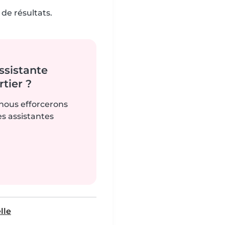
de résultats.
ssistante
tier ?
 nous efforcerons
es assistantes
lle