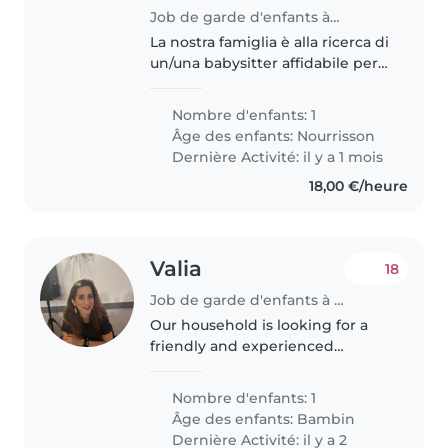
Job de garde d'enfants à Sandweiler
La nostra famiglia è alla ricerca di
un/una babysitter affidabile per
prendersi cura del nostro bimbo
di 6 mesi. Siamo una famiglia
Nombre d'enfants: 1
multilingue che parla francese,
Âge des enfants:
Nourrisson
inglese, italiano..
Dernière Activité: il y a 1 mois
18,00 €/heure
Valia
18
Job de garde d'enfants à Sandweiler
Our household is looking for a
friendly and experienced
Babysitter to care for our
energetic 4 year-old toddler. As a
Nombre d'enfants: 1
multilingual family who speaks
Âge des enfants:
Bambin
English, French, and Greek,
Dernière Activité: il y a 2