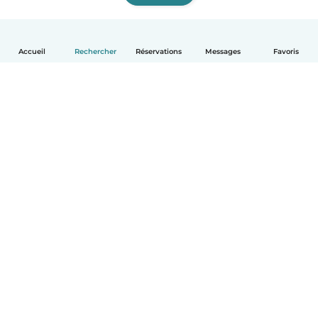
Accueil
Rechercher
Réservations
Messages
Favoris
Français
Comment ça marche
Aide
Conditions et confidentialité
Tarifs
Coordonnées de l'entreprise
Babysits pour les entreprises
Les normes communautaires