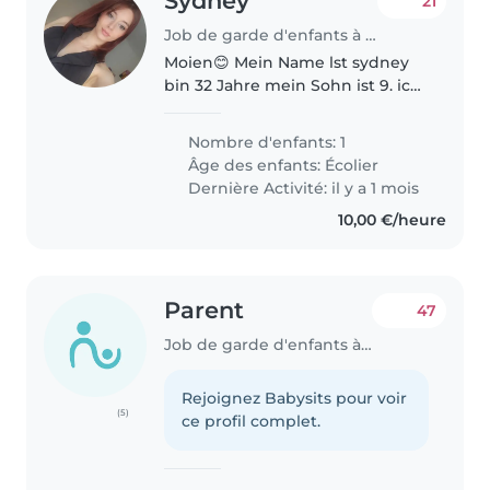
Sydney
21
Job de garde d'enfants à Sandweiler
Moien😊 Mein Name lst sydney
bin 32 Jahre mein Sohn ist 9. ich
suche eine Person die Morgens
ab 6uhr bis 8uhr oder
Nombre d'enfants: 1
nachmittags von 18uhr bis 20h30
Âge des enfants:
Écolier
daher ich schichten arbeite
Dernière Activité: il y a 1 mois
freue..
10,00 €/heure
Parent
47
Job de garde d'enfants à Sandweiler
Rejoignez Babysits pour voir
(5)
ce profil complet.