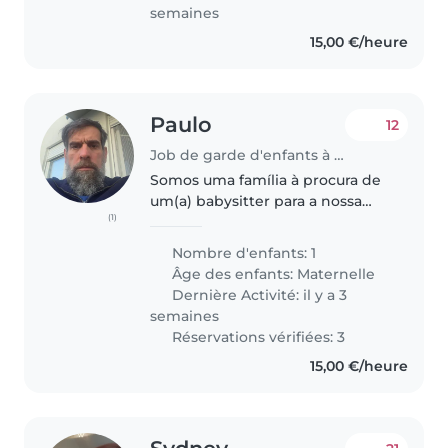
we're..
semaines
15,00 €/heure
Paulo
12
Job de garde d'enfants à Sandweiler
Somos uma família à procura de
um(a) babysitter para a nossa
(1)
filha de 6 anos, que é curioso,
afetuoso e calmo. Preferimos
Nombre d'enfants: 1
alguém que fale francês, inglês
Âge des enfants:
Maternelle
ou português e que possa
Dernière Activité: il y a 3
ajudar..
semaines
Réservations vérifiées: 3
15,00 €/heure