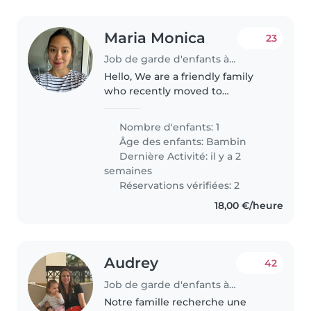
Maria Monica
23
Job de garde d'enfants à Luxembourg
Hello, We are a friendly family
who recently moved to
Luxembourg and we are looking
for a kind, reliable and caring
Nombre d'enfants: 1
babysitter for our son, who is
Âge des enfants:
Bambin
almost 3 years old.
Dernière Activité: il y a 2
semaines
Réservations vérifiées: 2
18,00 €/heure
Audrey
42
Job de garde d'enfants à Luxembourg
Notre famille recherche une