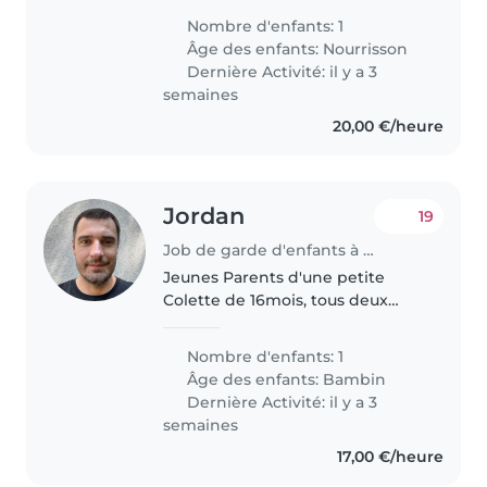
to care for our newborn. Must be
Nombre d'enfants: 1
comfortable with pets and
Âge des enfants:
Nourrisson
cooking, and speak English and..
Dernière Activité: il y a 3
semaines
20,00 €/heure
Jordan
19
Job de garde d'enfants à Luxembourg
Jeunes Parents d'une petite
Colette de 16mois, tous deux
trentenaires
Nombre d'enfants: 1
Âge des enfants:
Bambin
Dernière Activité: il y a 3
semaines
17,00 €/heure