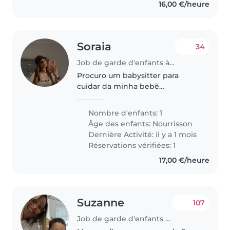
16,00 €/heure
Soraia
34
Job de garde d'enfants à Luxembourg
Procuro um babysitter para
cuidar da minha bebê
energética e afetuosa. Prefiro
alguém que se sinta à vontade
Nombre d'enfants: 1
com animais de estimação. Ela é
Âge des enfants:
Nourrisson
uma bebe de 1 mês e meio ainda
Dernière Activité: il y a 1 mois
tem o sono..
Réservations vérifiées: 1
17,00 €/heure
Suzanne
107
Job de garde d'enfants à Luxembourg