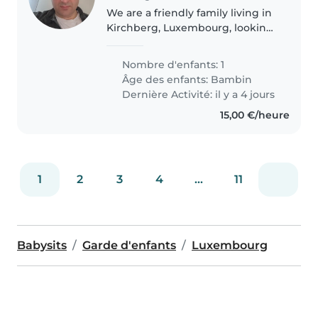
We are a friendly family living in
Kirchberg, Luxembourg, looking
for a caring and reliable
babysitter for our 1-year-old son
Nombre d'enfants: 1
One of us will always be at home
Âge des enfants:
Bambin
working remotely, so..
Dernière Activité: il y a 4 jours
15,00 €/heure
1
2
3
4
...
11
Babysits
Garde d'enfants
Luxembourg