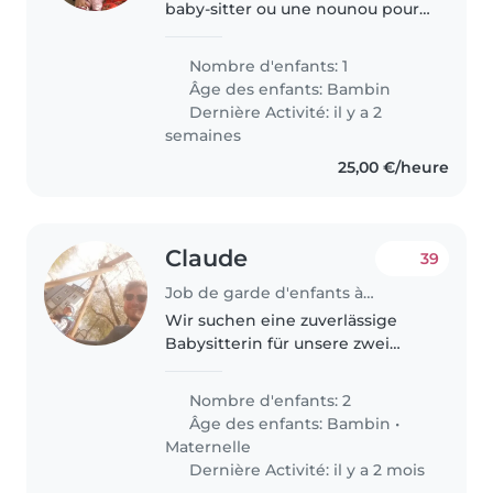
baby-sitter ou une nounou pour
s'occuper de notre fille de 20
mois, énergique et
Nombre d'enfants: 1
indépendante. Elle adore
Âge des enfants:
Bambin
explorer et apprendre de
Dernière Activité: il y a 2
nouvelles choses. Nous..
semaines
25,00 €/heure
Claude
39
Job de garde d'enfants à Luxembourg
Wir suchen eine zuverlässige
Babysitterin für unsere zwei
Kinder (3 und 5 Jahre alt). Der
Bedarf besteht vor allem über
Nombre d'enfants: 2
den Sommer, danach aber auch
Âge des enfants:
Bambin
•
gerne regelmäßig an
Maternelle
Wochenenden..
Dernière Activité: il y a 2 mois