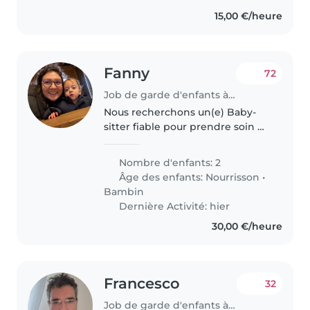
15,00 €/heure
Fanny
72
Job de garde d'enfants à Luxembourg
Nous recherchons un(e) Baby-
sitter fiable pour prendre soin de
nos deux jeunes enfants, un
bébé et un tout-petit. Nos
Nombre d'enfants: 2
enfants sont énergiques, joueurs
Âge des enfants:
Nourrisson
•
et affectueux. Nous aimerions..
Bambin
Dernière Activité: hier
30,00 €/heure
Francesco
32
Job de garde d'enfants à Luxembourg