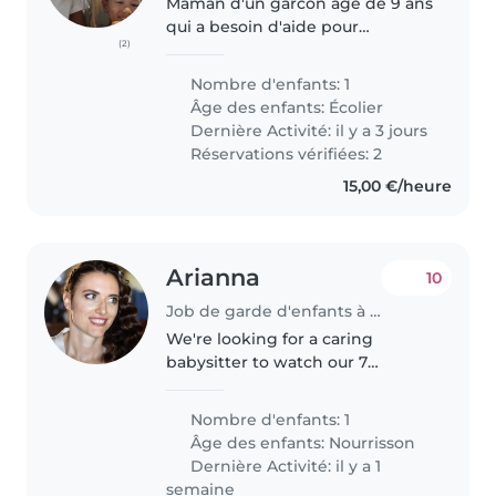
Maman d'un garcon age de 9 ans
qui a besoin d'aide pour
(2)
combiner le travail et les
activites extra scolaires. Besoin
Nombre d'enfants: 1
les mardi et jeudi a partir de 16h.
Âge des enfants:
Écolier
Mum of a 9 years old boy
Dernière Activité: il y a 3 jours
looking..
Réservations vérifiées: 2
15,00 €/heure
Arianna
10
Job de garde d'enfants à Luxembourg
We're looking for a caring
babysitter to watch our 7
months old baby in our home.
Our little one is curious,
Nombre d'enfants: 1
energetic, and always ready to
Âge des enfants:
Nourrisson
laugh. We need someone who
Dernière Activité: il y a 1
speaks English..
semaine