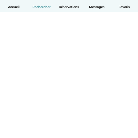
Accueil
Rechercher
Réservations
Messages
Favoris
Français
Comment ça marche
Aide
Conditions et confidentialité
Tarifs
Coordonnées de l'entreprise
Babysits pour les entreprises
Les normes communautaires