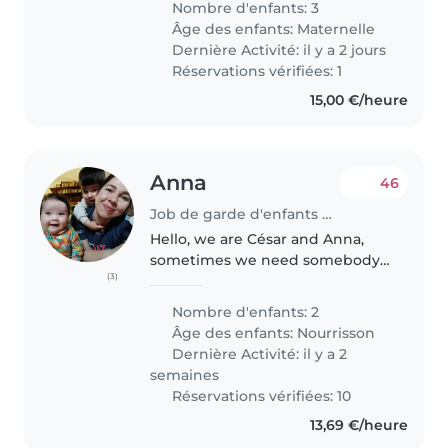
Nombre d'enfants: 3
juste pour les amener a l'ecole le
Âge des enfants:
Maternelle
matin qui est à 300..
Dernière Activité: il y a 2 jours
Réservations vérifiées: 1
15,00 €/heure
Anna
46
Job de garde d'enfants à Luxembourg
Hello, we are César and Anna,
sometimes we need somebody
(3)
to take care of our kids Yolanda
(1year) and Viktor 2.5 years They
Nombre d'enfants: 2
are very funny and calm. Viktor
Âge des enfants:
Nourrisson
he likes cars and Yolanda..
Dernière Activité: il y a 2
semaines
Réservations vérifiées: 10
13,69 €/heure