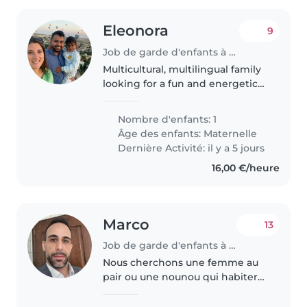
Eleonora
9
Job de garde d'enfants à Luxembourg
Multicultural, multilingual family
looking for a fun and energetic
babysitter on **August 6 and 7**
for our cheerful 31⁄2-year-old. We
Nombre d'enfants: 1
speak English and Italian, and
Âge des enfants:
Maternelle
we'd love someone..
Dernière Activité: il y a 5 jours
16,00 €/heure
Marco
13
Job de garde d'enfants à Luxembourg
Nous cherchons une femme au
pair ou une nounou qui habiterai
chez nous ,pour s'occuper de nos
trois enfants en âge préscolaire,