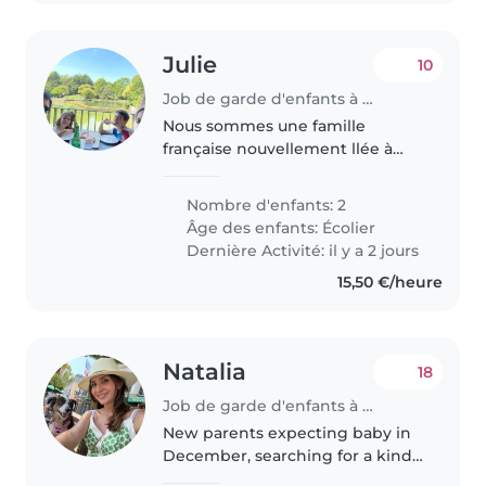
Julie
10
Job de garde d'enfants à Luxembourg
Nous sommes une famille
française nouvellement llée à
Luxembourg. Nous cherchons
une baby-sitter ou nounou à
Nombre d'enfants: 2
l'aise avec la cuisine, les tâches
Âge des enfants:
Écolier
ménagères et l'aide aux devoirs
Dernière Activité: il y a 2 jours
pour..
15,50 €/heure
Natalia
18
Job de garde d'enfants à Luxembourg
New parents expecting baby in
December, searching for a kind
and patient babysitter or nanny