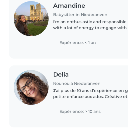
Amandine
Babysitter in Niederanven
I'm an enthusiastic and responsible
with a lot of energy to engage with 
experience caring for preschoolers,
schoolers, and I'm..
Expérience: < 1 an
Delia
Nounou à Niederanven
J'ai plus de 10 ans d'expérience en g
petite enfance aux ados. Créative et
aussi la lecture, la musique et les la
l'aide..
Expérience: > 10 ans