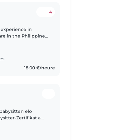
4
f experience in
re in the Philippines.
ate care for infants
es
18,00 €/heure
 babysitten elo
sitter-Zertifikat a
ng mat Kanner.