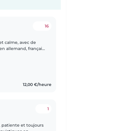
16
et calme, avec de
n allemand, français,
une certaine
12,00 €/heure
1
 patiente et toujours