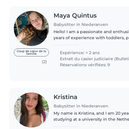
Maya Quintus
Babysitter in Niederanven
Hello! I am a passionate and enthusi
years of experience with toddlers, 
babies. I am fluent in English, Fre
Luxembourgish, which..
Coup de cœur de la
Expérience: > 2 ans
famille
Extrait du casier judiciaire (Bullet
(2)
Réservations vérifiées: 9
Kristina
Babysitter in Niederanven
My name is Kristina, and I am 20 year
studying at a university in the Neth
summer, however, I am back home a