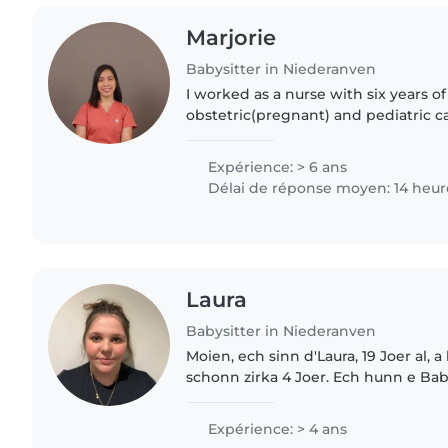
Marjorie
Babysitter in Niederanven
I worked as a nurse with six years o
obstetric(pregnant) and pediatric ca
I am skilled in providing compassion
and mother ensuring..
Expérience: > 6 ans
Délai de réponse moyen: 14 heur
Laura
Babysitter in Niederanven
Moien, ech sinn d'Laura, 19 Joer al, a
schonn zirka 4 Joer. Ech hunn e Baby
sammelen gär Erfarungen am Ëmga
Aktuell sinn ech am éischte..
Expérience: > 4 ans