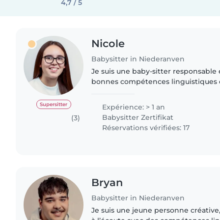
4,7 / 5
Nicole
Babysitter in Niederanven
Je suis une baby-sitter responsable 
bonnes compétences linguistiques e
luxembourgeois et portugais. Avec 
expérience déjà acquise,..
Supersitter
Expérience: > 1 an
Babysitter Zertifikat
(3)
Réservations vérifiées: 17
Bryan
Babysitter in Niederanven
Je suis une jeune personne créative,