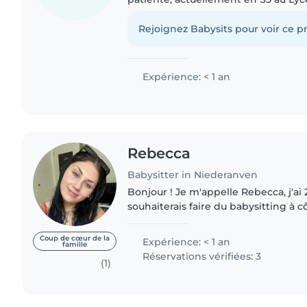
Lenster. Je parle anglais, français et 
l'expérience..
Rejoignez Babysits pour voir ce pr
Expérience: < 1 an
Rebecca
Babysitter in Niederanven
Bonjour ! Je m'appelle Rebecca, j'ai 
souhaiterais faire du babysitting à 
sais facilement m'adapter aux enfant
puissent se sentir le..
Coup de cœur de la
Expérience: < 1 an
famille
Réservations vérifiées: 3
(1)