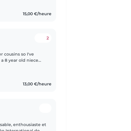
15,00 €/heure
2
 cousins so I've
 a 8 year old niece
e kids with my whole
13,00 €/heure
sable, enthousiaste et
ée International de