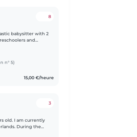
8
astic babysitter with 2
preschoolers and
nch, German and
in n° 5)
15,00 €/heure
3
s old. I am currently
erlands. During the
nd available for