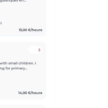
nguistiques en
tugais. Je fais
es
15,00 €/heure
3
with small children. I
ing for primary
ll kids at schools and
14,00 €/heure