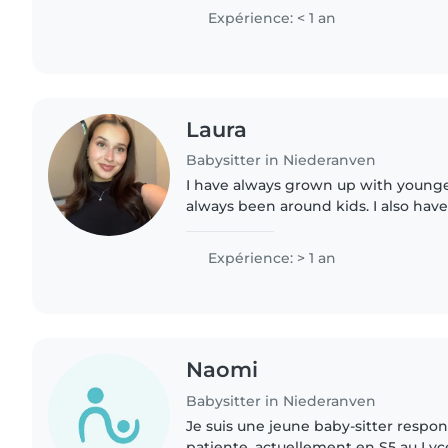
childcare opportunities...
Expérience: < 1 an
Laura
Babysitter in Niederanven
I have always grown up with younger
always been around kids. I also have
whom I take care of regularly. I lov
heart and love..
Expérience: > 1 an
Naomi
Babysitter in Niederanven
Je suis une jeune baby-sitter respon
patiente, actuellement en S5 au Lyc