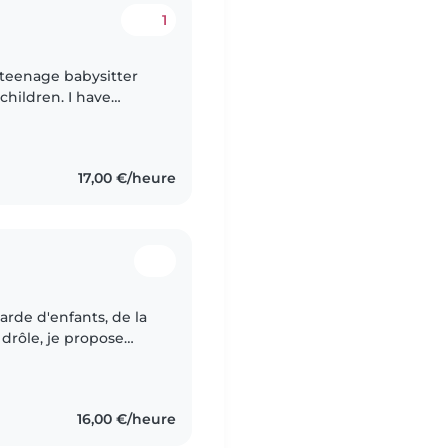
1
 teenage babysitter
children. I have
 toddlers, and grade
17,00 €/heure
arde d'enfants, de la
 drôle, je propose
ngues. Parfaite pour
16,00 €/heure