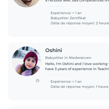
à l’écoute avec des compétences li
français, allemand, luxembourgeois et por
actuellement des..
Expérience: > 1 an
Babysitter Zertifikat
Délai de réponse moyen: 2 heur
Oshini
Babysitter in Niederanven
Hello, I'm Oshini and I love working 
have 3 years of experience in Teach
students and I took good care of sma
given them..
(1)
Expérience: < 1 an
Délai de réponse moyen: 1 heure