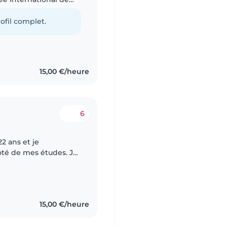
wolof. J'ai de
ofil complet.
15,00 €/heure
6
22 ans et je
côté de mes études. Je
s, pour qu'ils
15,00 €/heure