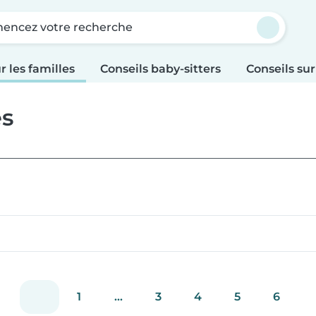
ncez votre recherche
r les familles
Conseils baby-sitters
Conseils sur
es
es
1
...
3
4
5
6