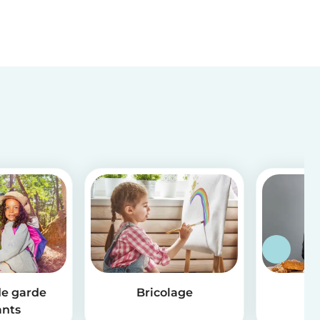
de garde
Bricolage
R
ants