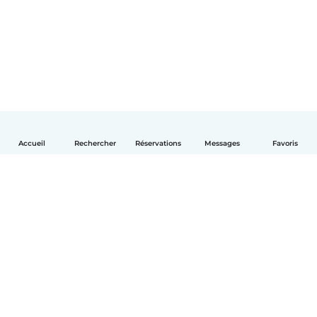
Accueil
Rechercher
Réservations
Messages
Favoris
Français
Comment ça marche
Aide
Conditions et confidentialité
Tarifs