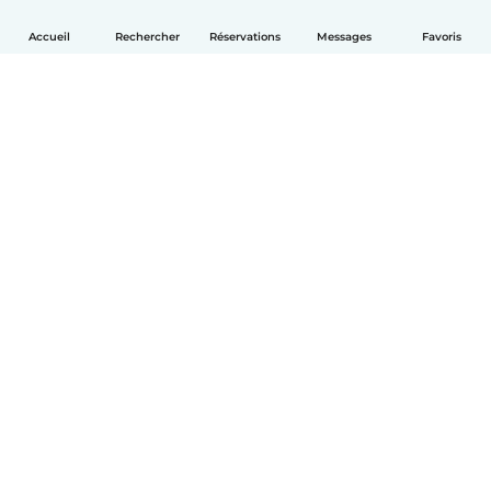
Accueil
Rechercher
Réservations
Messages
Favoris
Français
Comment ça marche
Aide
Conditions et confidentialité
Tarifs
Coordonnées de l'entreprise
Babysits pour les entreprises
Les normes communautaires