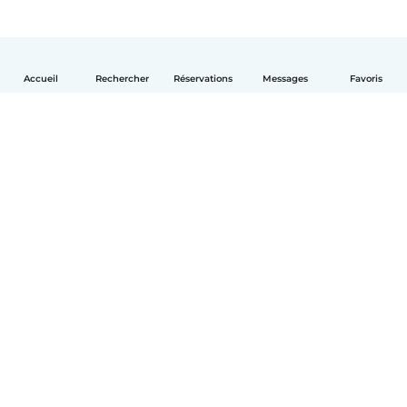
Accueil
Rechercher
Réservations
Messages
Favoris
Français
Comment ça marche
Aide
Conditions et confidentialité
Tarifs
Coordonnées de l'entreprise
Babysits pour les entreprises